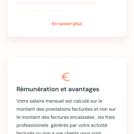
Missions en contexte international
Réponses d’Experts
En savoir plus
euro
Rémunération et avantages
Votre salaire mensuel est calculé sur le
montant des prestations facturées et non sur
le montant des factures encaissées , les frais
professionnels générés par votre activité
facturés ou non a vos clients vous sont