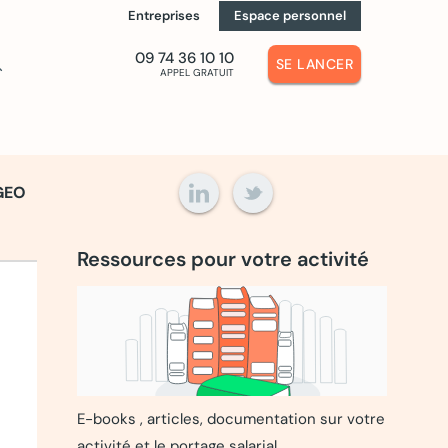
Entreprises
Espace personnel
09 74 36 10 10
ch
SE LANCER
APPEL GRATUIT
GEO
Ressources pour votre activité
E-books , articles, documentation sur votre
activité et le portage salarial