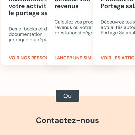
votre activité et
revenus
Portage sal
le portage salarial
Calculez vos prochains
Découvrez tout
revenus ou votre tarif de
actualités auto
Des e-books et de la
prestation à négocier.
Portage Salarial
documentation
Portageo.
juridique qui répondent
à toutes vos questions.
VOIR NOS RESSOURCES
LANCER UNE SIMULATION
VOIR LES ARTIC
Contactez-nous