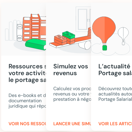
Ressources sur
Simulez vos
L’actualité
votre activité et
revenus
Portage sal
le portage salarial
Calculez vos prochains
Découvrez tout
revenus ou votre tarif de
actualités auto
Des e-books et de la
prestation à négocier.
Portage Salarial
documentation
Portageo.
juridique qui répondent
à toutes vos questions.
VOIR NOS RESSOURCES
LANCER UNE SIMULATION
VOIR LES ARTIC